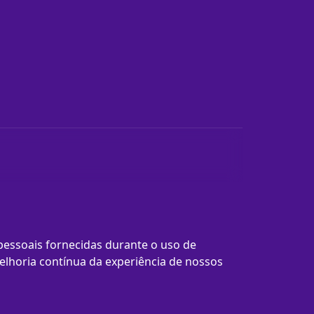
pessoais fornecidas durante o uso de
elhoria contínua da experiência de nossos