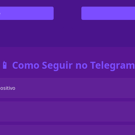
e
📱 Como Seguir no Telegram
ositivo