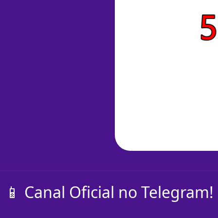
📱 Canal Oficial no Telegram!