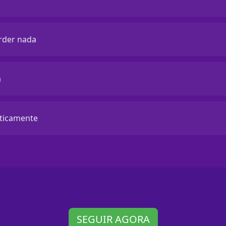
erder nada
a
aticamente
SEGUIR AGORA