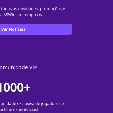
e todas as novidades, promoções e
a 58Win em tempo real!
Ver Notícias
Comunidade VIP
1000+
unidade exclusiva de jogadores e
rtilhe experiências!