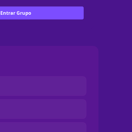
Entrar Grupo