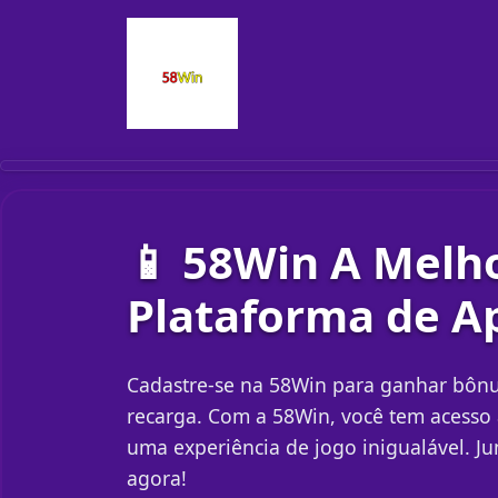
📱 58Win A Melh
Plataforma de A
Cadastre-se na 58Win para ganhar bônu
recarga. Com a 58Win, você tem acesso 
uma experiência de jogo inigualável. J
agora!