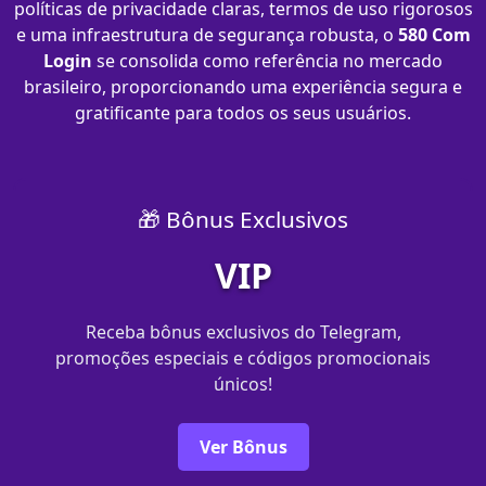
políticas de privacidade claras, termos de uso rigorosos
e uma infraestrutura de segurança robusta, o
580 Com
Login
se consolida como referência no mercado
brasileiro, proporcionando uma experiência segura e
gratificante para todos os seus usuários.
🎁 Bônus Exclusivos
VIP
Receba bônus exclusivos do Telegram,
promoções especiais e códigos promocionais
únicos!
Ver Bônus