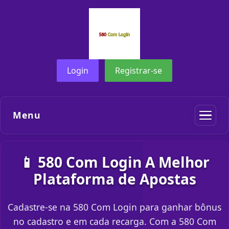
Login
Registrar-se
Menu
📱 580 Com Login A Melhor
Plataforma de Apostas
Cadastre-se na 580 Com Login para ganhar bônus
no cadastro e em cada recarga. Com a 580 Com