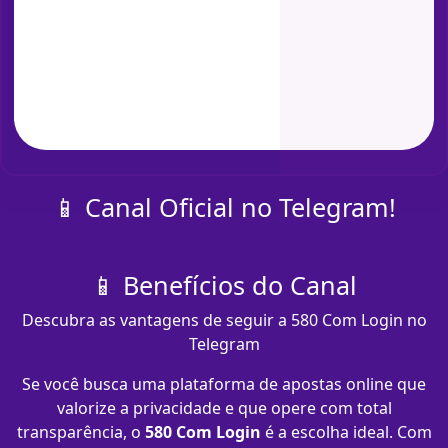
📱 Canal Oficial no Telegram!
📱 Benefícios do Canal
Descubra as vantagens de seguir a 580 Com Login no
Telegram
Se você busca uma plataforma de apostas online que
valorize a privacidade e que opere com total
transparência, o
580 Com Login
é a escolha ideal. Com