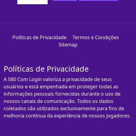
Políticas de Privacidade
Termos e Condições
Sitemap
Políticas de Privacidade
A 580 Com Login valoriza a privacidade de seus
usuários e está empenhada em proteger todas as
informações pessoais fornecidas durante o uso de
nossos canais de comunicação. Todos os dados
coletados são utilizados exclusivamente para fins de
melhoria contínua da experiência de nossos jogadores.