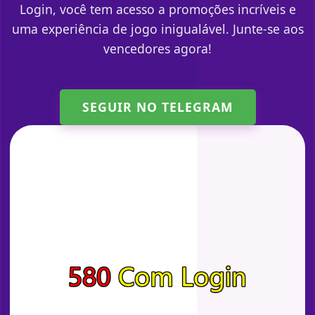
Login, você tem acesso a promoções incríveis e
uma experiência de jogo inigualável. Junte-se aos
vencedores agora!
SEGUIR NO TELEGRAM