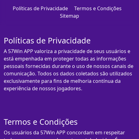
Políticas de Privacidade
Termos e Condições
Sitemap
Políticas de Privacidade
A 57Win APP valoriza a privacidade de seus usuários e
está empenhada em proteger todas as informações
pessoais fornecidas durante o uso de nossos canais de
comunicação. Todos os dados coletados são utilizados
exclusivamente para fins de melhoria contínua da
experiência de nossos jogadores.
Termos e Condições
Os usuários da 57Win APP concordam em respeitar