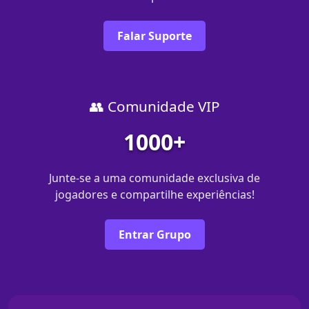
Falar Suporte
👥 Comunidade VIP
1000+
Junte-se a uma comunidade exclusiva de
jogadores e compartilhe experiências!
Entrar Grupo