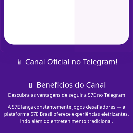
📱 Canal Oficial no Telegram!
📱 Benefícios do Canal
Descubra as vantagens de seguir a 57E no Telegram
A 57E lança constantemente jogos desafiadores — a
plataforma 57E Brasil oferece experiências eletrizantes,
indo além do entretenimento tradicional.