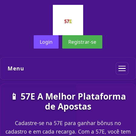
Login
Registrar-se
Menu
📱 57E A Melhor Plataforma
de Apostas
Cadastre-se na 57E para ganhar bônus no
cadastro e em cada recarga. Com a 57E, você tem