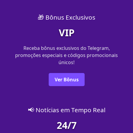
🎁 Bônus Exclusivos
VIP
Receba bônus exclusivos do Telegram,
promoções especiais e códigos promocionais
únicos!
Ver Bônus
📢 Notícias em Tempo Real
24/7