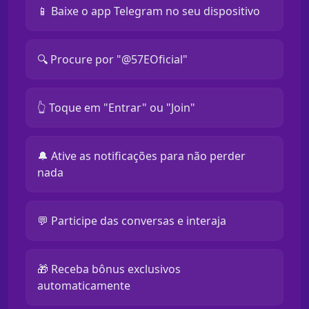
📱 Baixe o app Telegram no seu dispositivo
🔍 Procure por "@57EOficial"
👆 Toque em "Entrar" ou "Join"
🔔 Ative as notificações para não perder
nada
💬 Participe das conversas e interaja
🎁 Receba bônus exclusivos
automaticamente