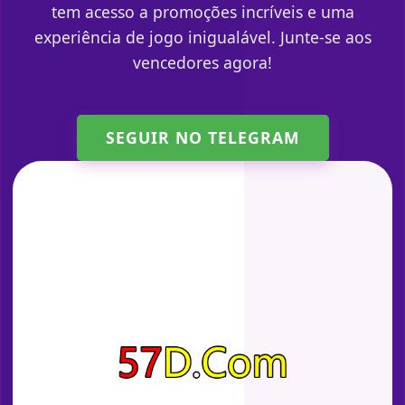
tem acesso a promoções incríveis e uma
experiência de jogo inigualável. Junte-se aos
vencedores agora!
SEGUIR NO TELEGRAM