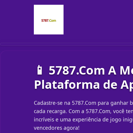
📱 5787.Com A M
Plataforma de A
Cadastre-se na 5787.Com para ganhar 
cada recarga. Com a 5787.Com, você t
incríveis e uma experiência de jogo inig
vencedores agora!