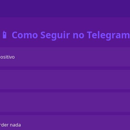
📱 Como Seguir no Telegram
ositivo
erder nada