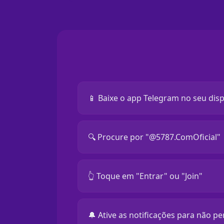
📱 Baixe o app Telegram no seu disp
🔍 Procure por "@5787.ComOficial"
👆 Toque em "Entrar" ou "Join"
🔔 Ative as notificações para não p