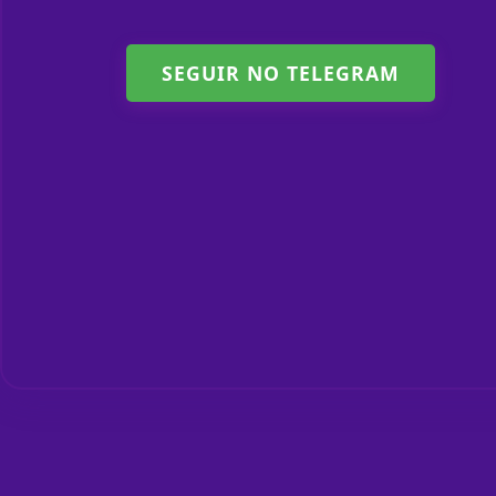
SEGUIR NO TELEGRAM