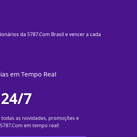
ionários da 5787.Com Brasil e vencer a cada
cias em Tempo Real
24/7
e todas as novidades, promoções e
 5787.Com em tempo real!