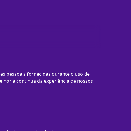
es pessoais fornecidas durante o uso de
elhoria contínua da experiência de nossos