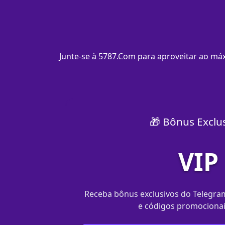
Junte-se à 5787.Com para aproveitar ao máx
🎁 Bônus Exclu
VIP
Receba bônus exclusivos do Telegra
e códigos promocionai