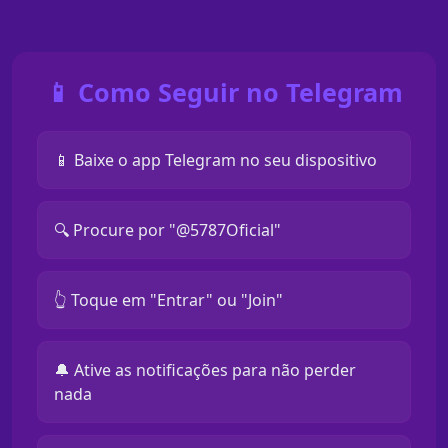
📱 Como Seguir no Telegram
📱 Baixe o app Telegram no seu dispositivo
🔍 Procure por "@5787Oficial"
👆 Toque em "Entrar" ou "Join"
🔔 Ative as notificações para não perder
nada