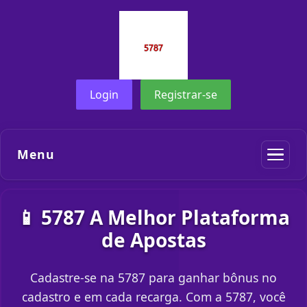
Login
Registrar-se
Menu
📱 5787 A Melhor Plataforma
de Apostas
Cadastre-se na 5787 para ganhar bônus no
cadastro e em cada recarga. Com a 5787, você