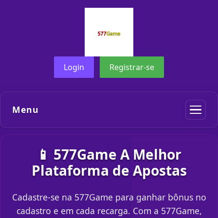
Login
Registrar-se
Menu
📱 577Game A Melhor
Plataforma de Apostas
Cadastre-se na 577Game para ganhar bônus no
cadastro e em cada recarga. Com a 577Game,