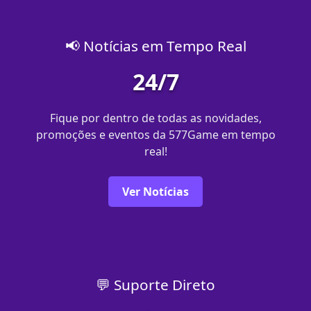
📢 Notícias em Tempo Real
24/7
Fique por dentro de todas as novidades,
promoções e eventos da 577Game em tempo
real!
Ver Notícias
💬 Suporte Direto