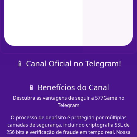
📱 Canal Oficial no Telegram!
📱 Benefícios do Canal
Descubra as vantagens de seguir a 577Game no
Telegram
O processo de depósito é protegido por múltiplas
camadas de segurança, incluindo criptografia SSL de
256 bits e verificação de fraude em tempo real. Nossa