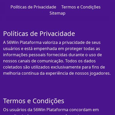
Políticas de Privacidade
Termos e Condições
Sitemap
Políticas de Privacidade
A 56Win Plataforma valoriza a privacidade de seus
usuários e está empenhada em proteger todas as
informações pessoais fornecidas durante o uso de
nossos canais de comunicação. Todos os dados
coletados são utilizados exclusivamente para fins de
melhoria contínua da experiência de nossos jogadores.
Termos e Condições
Os usuários da 56Win Plataforma concordam em