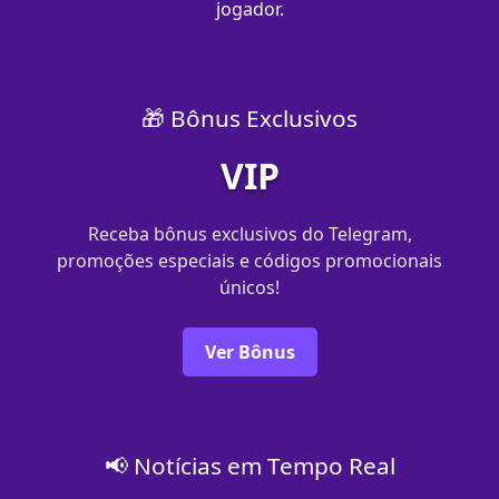
jogador.
🎁 Bônus Exclusivos
VIP
Receba bônus exclusivos do Telegram,
promoções especiais e códigos promocionais
únicos!
Ver Bônus
📢 Notícias em Tempo Real