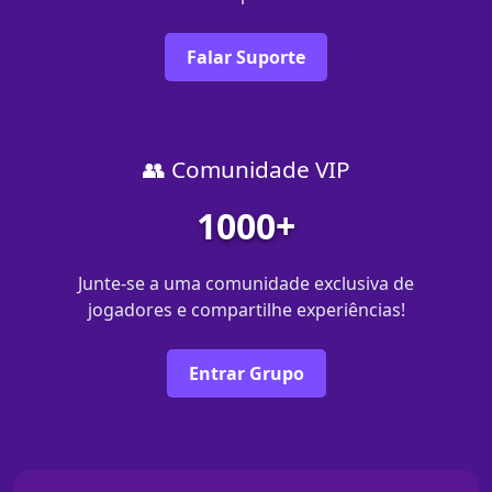
Falar Suporte
👥 Comunidade VIP
1000+
Junte-se a uma comunidade exclusiva de
jogadores e compartilhe experiências!
Entrar Grupo