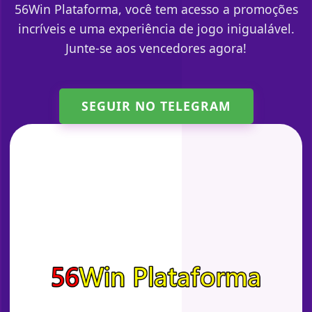
56Win Plataforma, você tem acesso a promoções
incríveis e uma experiência de jogo inigualável.
Junte-se aos vencedores agora!
SEGUIR NO TELEGRAM