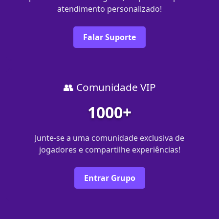
atendimento personalizado!
Falar Suporte
👥 Comunidade VIP
1000+
Junte-se a uma comunidade exclusiva de
jogadores e compartilhe experiências!
Entrar Grupo