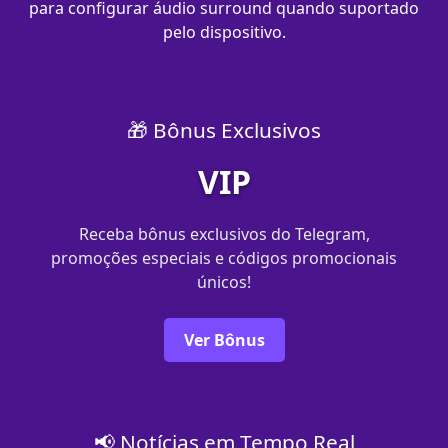
para configurar áudio surround quando suportado
pelo dispositivo.
🎁 Bônus Exclusivos
VIP
Receba bônus exclusivos do Telegram,
promoções especiais e códigos promocionais
únicos!
Ver Bônus
📢 Notícias em Tempo Real