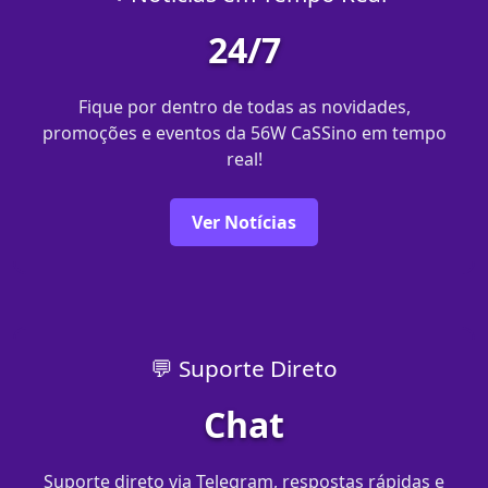
24/7
Fique por dentro de todas as novidades,
promoções e eventos da 56W CaSSino em tempo
real!
Ver Notícias
💬 Suporte Direto
Chat
Suporte direto via Telegram, respostas rápidas e