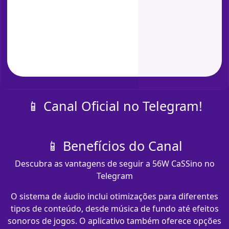
📱 Canal Oficial no Telegram!
📱 Benefícios do Canal
Descubra as vantagens de seguir a 56W CaSSino no
Telegram
O sistema de áudio inclui otimizações para diferentes
tipos de conteúdo, desde música de fundo até efeitos
sonoros de jogos. O aplicativo também oferece opções