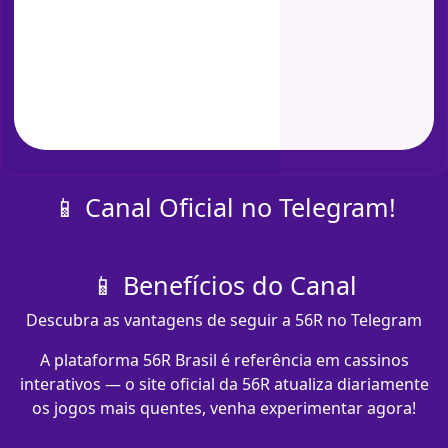
📱 Canal Oficial no Telegram!
📱 Benefícios do Canal
Descubra as vantagens de seguir a 56R no Telegram
A plataforma 56R Brasil é referência em cassinos
interativos — o site oficial da 56R atualiza diariamente
os jogos mais quentes, venha experimentar agora!