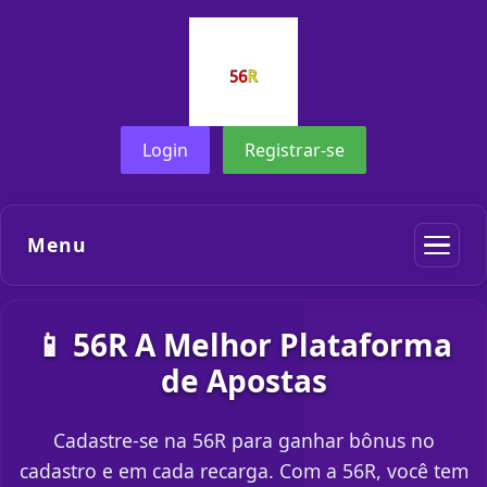
Login
Registrar-se
Menu
📱 56R A Melhor Plataforma
de Apostas
Cadastre-se na 56R para ganhar bônus no
cadastro e em cada recarga. Com a 56R, você tem