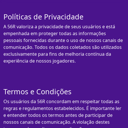
Políticas de Privacidade
A 56R valoriza a privacidade de seus usuários e está
empenhada em proteger todas as informações
pessoais fornecidas durante o uso de nossos canais de
comunicação. Todos os dados coletados são utilizados
exclusivamente para fins de melhoria contínua da
experiência de nossos jogadores.
Termos e Condições
Os usuários da 56R concordam em respeitar todas as
regras e regulamentos estabelecidos. É importante ler
e entender todos os termos antes de participar de
nossos canais de comunicação. A violação destes