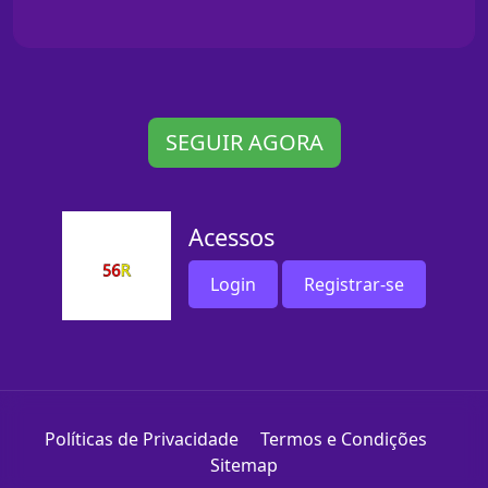
SEGUIR AGORA
Acessos
Login
Registrar-se
Políticas de Privacidade
Termos e Condições
Sitemap