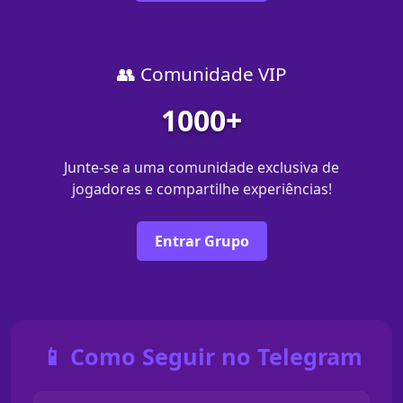
👥 Comunidade VIP
1000+
Junte-se a uma comunidade exclusiva de
jogadores e compartilhe experiências!
Entrar Grupo
📱 Como Seguir no Telegram