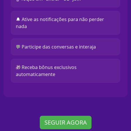
🔔 Ative as notificações para não perder
nada
💬 Participe das conversas e interaja
🎁 Receba bônus exclusivos
automaticamente
SEGUIR AGORA