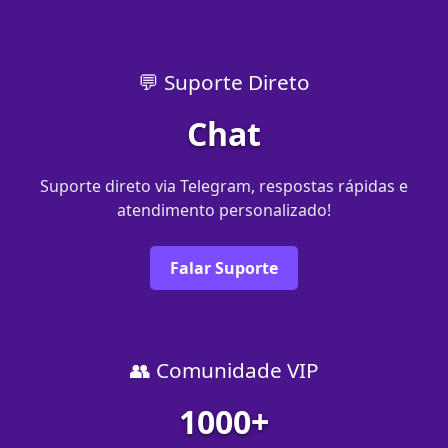
💬 Suporte Direto
Chat
Suporte direto via Telegram, respostas rápidas e
atendimento personalizado!
Falar Suporte
👥 Comunidade VIP
1000+