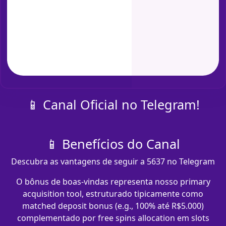
📱 Canal Oficial no Telegram!
📱 Benefícios do Canal
Descubra as vantagens de seguir a 5637 no Telegram
O bônus de boas-vindas representa nosso primary
acquisition tool, estruturado tipicamente como
matched deposit bonus (e.g., 100% até R$5.000)
complementado por free spins allocation em slots