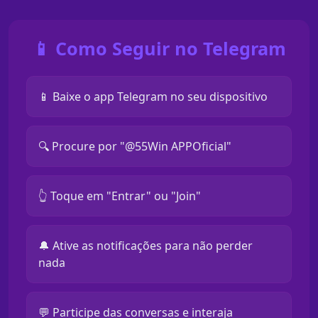
📱 Como Seguir no Telegram
📱 Baixe o app Telegram no seu dispositivo
🔍 Procure por "@55Win APPOficial"
👆 Toque em "Entrar" ou "Join"
🔔 Ative as notificações para não perder
nada
💬 Participe das conversas e interaja