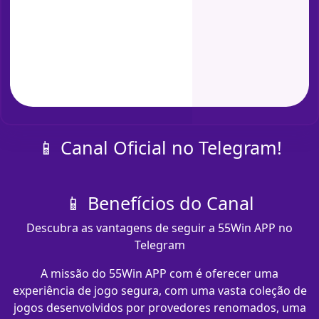
📱 Canal Oficial no Telegram!
📱 Benefícios do Canal
Descubra as vantagens de seguir a 55Win APP no
Telegram
A missão do 55Win APP com​ é oferecer uma
experiência de jogo segura, com uma vasta coleção de
jogos desenvolvidos por provedores renomados, uma