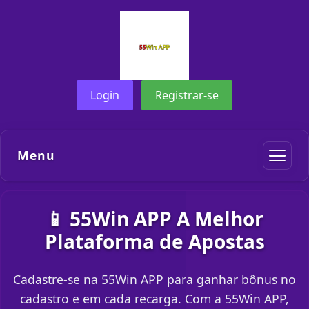
Login
Registrar-se
Menu
📱 55Win APP A Melhor
Plataforma de Apostas
Cadastre-se na 55Win APP para ganhar bônus no
cadastro e em cada recarga. Com a 55Win APP,