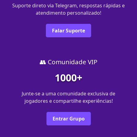
Suporte direto via Telegram, respostas rápidas e
atendimento personalizado!
Falar Suporte
👥 Comunidade VIP
1000+
Junte-se a uma comunidade exclusiva de
jogadores e compartilhe experiências!
Entrar Grupo