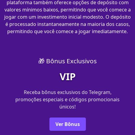
plataforma também oferece opções de depósito com
valores mínimos baixos, permitindo que você comece a
jogar com um investimento inicial modesto. O depósito
é processado instantaneamente na maioria dos casos,
permitindo que você comece a jogar imediatamente.
🎁 Bônus Exclusivos
VIP
Receba bônus exclusivos do Telegram,
promoções especiais e códigos promocionais
únicos!
Ver Bônus