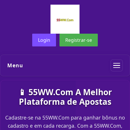
Login
Registrar-se
Menu
📱 55WW.Com A Melhor
Plataforma de Apostas
Cadastre-se na 55WW.Com para ganhar bônus no
cadastro e em cada recarga. Com a 55WW.Com,