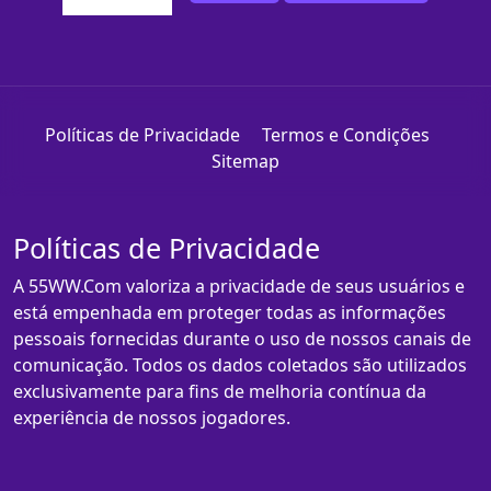
Políticas de Privacidade
Termos e Condições
Sitemap
Políticas de Privacidade
A 55WW.Com valoriza a privacidade de seus usuários e
está empenhada em proteger todas as informações
pessoais fornecidas durante o uso de nossos canais de
comunicação. Todos os dados coletados são utilizados
exclusivamente para fins de melhoria contínua da
experiência de nossos jogadores.