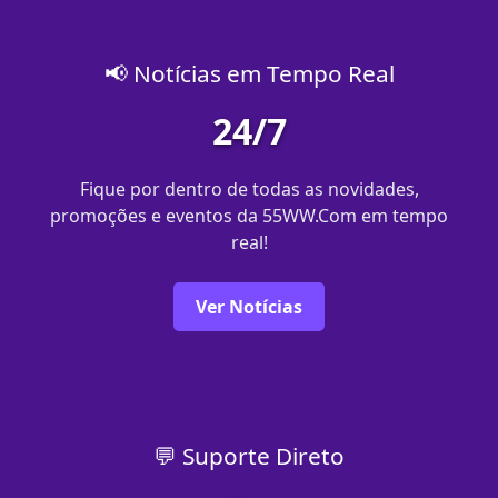
📢 Notícias em Tempo Real
24/7
Fique por dentro de todas as novidades,
promoções e eventos da 55WW.Com em tempo
real!
Ver Notícias
💬 Suporte Direto