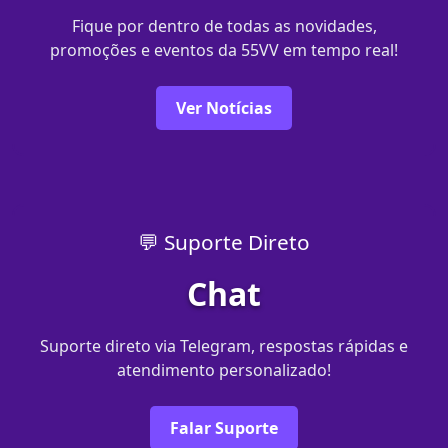
Fique por dentro de todas as novidades,
promoções e eventos da 55VV em tempo real!
Ver Notícias
💬 Suporte Direto
Chat
Suporte direto via Telegram, respostas rápidas e
atendimento personalizado!
Falar Suporte