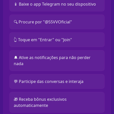
📱 Baixe o app Telegram no seu dispositivo
🔍 Procure por "@55VVOficial"
👆 Toque em "Entrar" ou "Join"
🔔 Ative as notificações para não perder
nada
💬 Participe das conversas e interaja
🎁 Receba bônus exclusivos
automaticamente