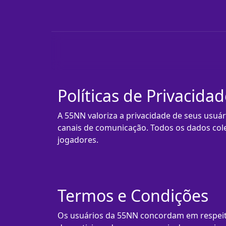
Políticas de Privacida
A 55NN valoriza a privacidade de seus usu
canais de comunicação. Todos os dados cole
jogadores.
Termos e Condições
Os usuários da 55NN concordam em respeita