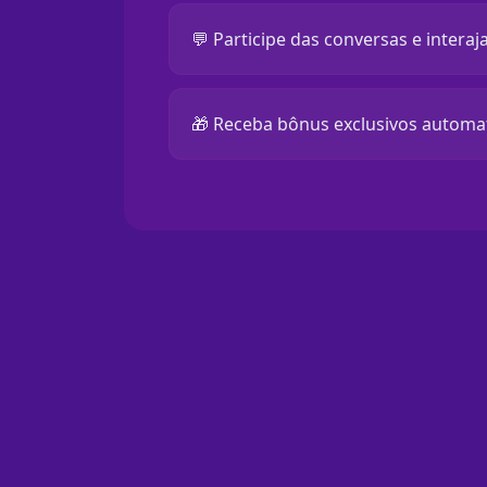
💬 Participe das conversas e interaj
🎁 Receba bônus exclusivos autom