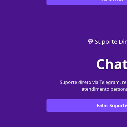
💬 Suporte Di
Cha
Suporte direto via Telegram, r
atendimento persona
Falar Suport