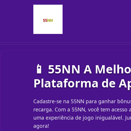
📱 55NN A Melho
Plataforma de A
Cadastre-se na 55NN para ganhar bônus
recarga. Com a 55NN, você tem acesso a
uma experiência de jogo inigualável. J
agora!