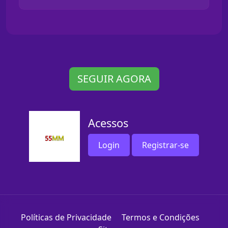
SEGUIR AGORA
Acessos
Login
Registrar-se
Políticas de Privacidade
Termos e Condições