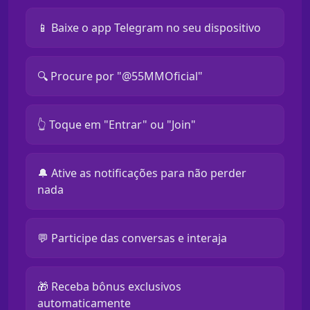
📱 Baixe o app Telegram no seu dispositivo
🔍 Procure por "@55MMOficial"
👆 Toque em "Entrar" ou "Join"
🔔 Ative as notificações para não perder
nada
💬 Participe das conversas e interaja
🎁 Receba bônus exclusivos
automaticamente