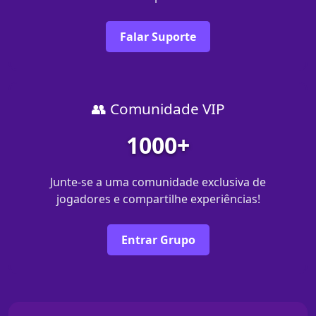
Falar Suporte
👥 Comunidade VIP
1000+
Junte-se a uma comunidade exclusiva de
jogadores e compartilhe experiências!
Entrar Grupo