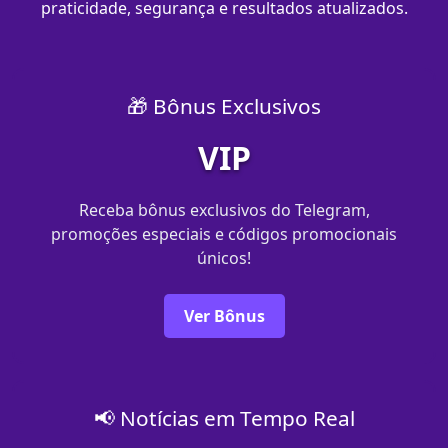
praticidade, segurança e resultados atualizados.
🎁 Bônus Exclusivos
VIP
Receba bônus exclusivos do Telegram,
promoções especiais e códigos promocionais
únicos!
Ver Bônus
📢 Notícias em Tempo Real