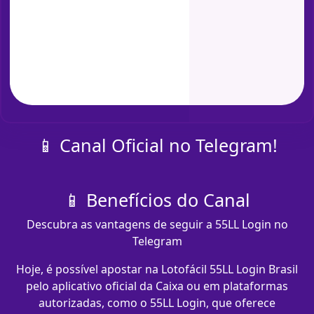
📱 Canal Oficial no Telegram!
📱 Benefícios do Canal
Descubra as vantagens de seguir a 55LL Login no
Telegram
Hoje, é possível apostar na Lotofácil 55LL Login Brasil
pelo aplicativo oficial da Caixa ou em plataformas
autorizadas, como o 55LL Login, que oferece