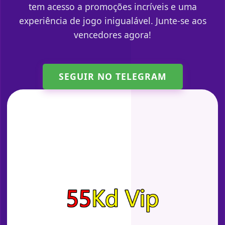
tem acesso a promoções incríveis e uma
experiência de jogo inigualável. Junte-se aos
vencedores agora!
SEGUIR NO TELEGRAM