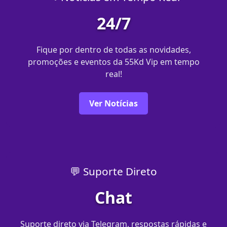
24/7
Fique por dentro de todas as novidades,
promoções e eventos da 55Kd Vip em tempo
real!
Ver Notícias
💬 Suporte Direto
Chat
Suporte direto via Telegram, respostas rápidas e