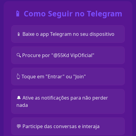
📱 Como Seguir no Telegram
📱 Baixe o app Telegram no seu dispositivo
🔍 Procure por "@55Kd VipOficial"
👆 Toque em "Entrar" ou "Join"
🔔 Ative as notificações para não perder
nada
💬 Participe das conversas e interaja