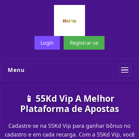
Login
Registrar-se
Menu
📱 55Kd Vip A Melhor
Plataforma de Apostas
Cadastre-se na 55Kd Vip para ganhar bônus no
cadastro e em cada recarga. Com a 55Kd Vip, você