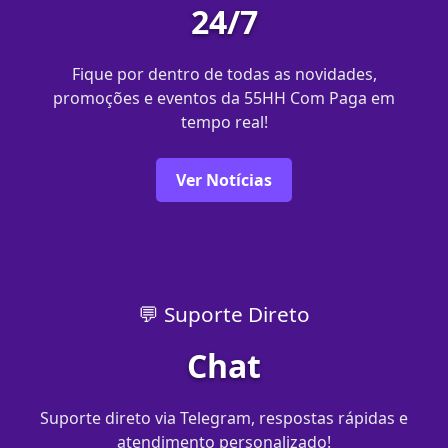
24/7
Fique por dentro de todas as novidades,
promoções e eventos da 55HH Com Paga em
tempo real!
Ver Notícias
💬 Suporte Direto
Chat
Suporte direto via Telegram, respostas rápidas e
atendimento personalizado!