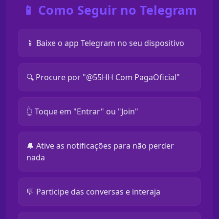
📱 Como Seguir no Telegram
📱 Baixe o app Telegram no seu dispositivo
🔍 Procure por "@55HH Com PagaOficial"
👆 Toque em "Entrar" ou "Join"
🔔 Ative as notificações para não perder
nada
💬 Participe das conversas e interaja