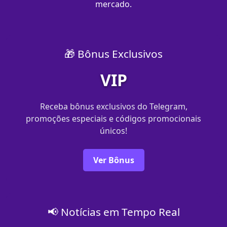
mercado.
🎁 Bônus Exclusivos
VIP
Receba bônus exclusivos do Telegram,
promoções especiais e códigos promocionais
únicos!
Ver Bônus
📢 Notícias em Tempo Real