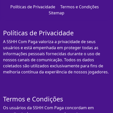
Políticas de Privacidade
Termos e Condições
Sitemap
Políticas de Privacidade
A 55HH Com Paga valoriza a privacidade de seus
usuários e está empenhada em proteger todas as
informações pessoais fornecidas durante o uso de
nossos canais de comunicação. Todos os dados
coletados são utilizados exclusivamente para fins de
melhoria contínua da experiência de nossos jogadores.
Termos e Condições
Os usuários da 55HH Com Paga concordam em