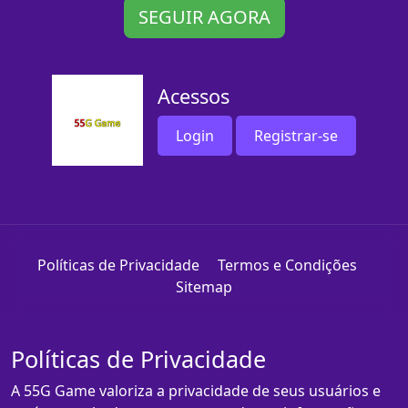
SEGUIR AGORA
Acessos
Login
Registrar-se
Políticas de Privacidade
Termos e Condições
Sitemap
Políticas de Privacidade
A 55G Game valoriza a privacidade de seus usuários e