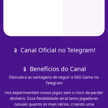
📱 Canal Oficial no Telegram!
📱 Benefícios do Canal
Descubra as vantagens de seguir a 55G Game no
Telegram
rios experimentem novos jogos sem o risco de perder
dinheiro. Essa flexibilidade atraí tanto jogadores
casuais quanto os mais sérios, criando uma