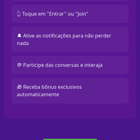
👆 Toque em "Entrar" ou "Join"
🔔 Ative as notificações para não perder
nada
💬 Participe das conversas e interaja
🎁 Receba bônus exclusivos
automaticamente