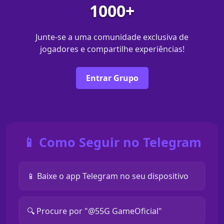
1000+
Junte-se a uma comunidade exclusiva de
jogadores e compartilhe experiências!
Entrar Grupo
📱 Como Seguir no Telegram
📱 Baixe o app Telegram no seu dispositivo
🔍 Procure por "@55G GameOficial"