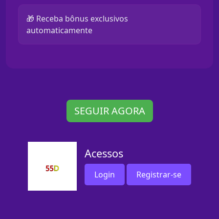
🎁 Receba bônus exclusivos
automaticamente
SEGUIR AGORA
Acessos
Login
Registrar-se