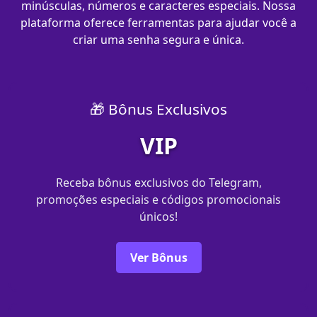
minúsculas, números e caracteres especiais. Nossa
plataforma oferece ferramentas para ajudar você a
criar uma senha segura e única.
🎁 Bônus Exclusivos
VIP
Receba bônus exclusivos do Telegram,
promoções especiais e códigos promocionais
únicos!
Ver Bônus