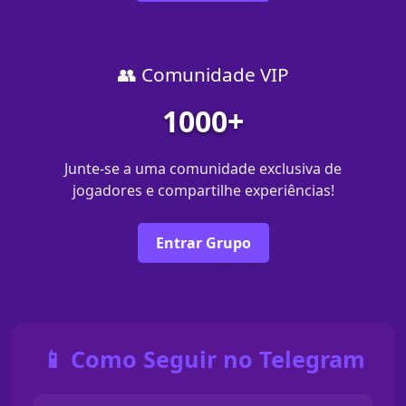
👥 Comunidade VIP
1000+
Junte-se a uma comunidade exclusiva de
jogadores e compartilhe experiências!
Entrar Grupo
📱 Como Seguir no Telegram