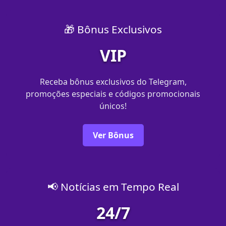
🎁 Bônus Exclusivos
VIP
Receba bônus exclusivos do Telegram,
promoções especiais e códigos promocionais
únicos!
Ver Bônus
📢 Notícias em Tempo Real
24/7