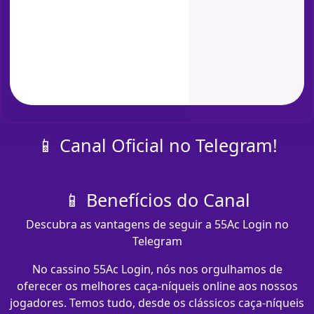
📱 Canal Oficial no Telegram!
📱 Benefícios do Canal
Descubra as vantagens de seguir a 55Ac Login no
Telegram
No cassino 55Ac Login, nós nos orgulhamos de
oferecer os melhores caça-níqueis online aos nossos
jogadores. Temos tudo, desde os clássicos caça-níqueis