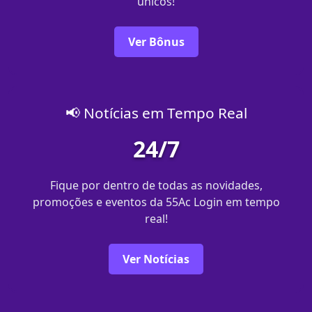
únicos!
Ver Bônus
📢 Notícias em Tempo Real
24/7
Fique por dentro de todas as novidades,
promoções e eventos da 55Ac Login em tempo
real!
Ver Notícias