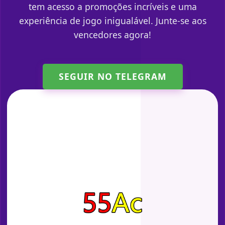
tem acesso a promoções incríveis e uma
experiência de jogo inigualável. Junte-se aos
vencedores agora!
SEGUIR NO TELEGRAM