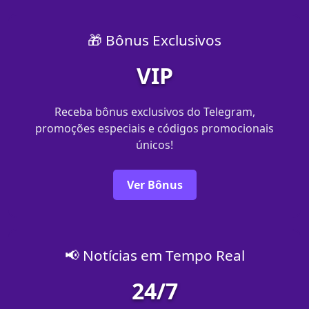
🎁 Bônus Exclusivos
VIP
Receba bônus exclusivos do Telegram,
promoções especiais e códigos promocionais
únicos!
Ver Bônus
📢 Notícias em Tempo Real
24/7