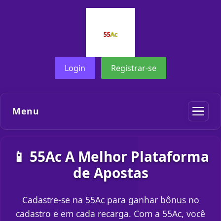
Login
Registrar-se
Menu
📱 55Ac A Melhor Plataforma
de Apostas
Cadastre-se na 55Ac para ganhar bônus no
cadastro e em cada recarga. Com a 55Ac, você