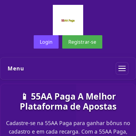
Login
Registrar-se
Menu
📱 55AA Paga A Melhor
Plataforma de Apostas
Cadastre-se na 55AA Paga para ganhar bônus no
cadastro e em cada recarga. Com a 55AA Paga,