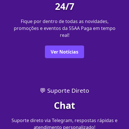
24/7
Fique por dentro de todas as novidades,
promoções e eventos da 55AA Paga em tempo
real!
Ver Notícias
💬 Suporte Direto
Chat
Suporte direto via Telegram, respostas rápidas e
atendimento personalizado!