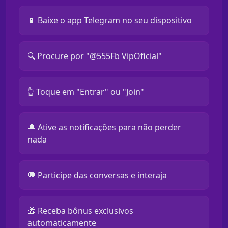
📱 Baixe o app Telegram no seu dispositivo
🔍 Procure por "@555Fb VipOficial"
👆 Toque em "Entrar" ou "Join"
🔔 Ative as notificações para não perder
nada
💬 Participe das conversas e interaja
🎁 Receba bônus exclusivos
automaticamente