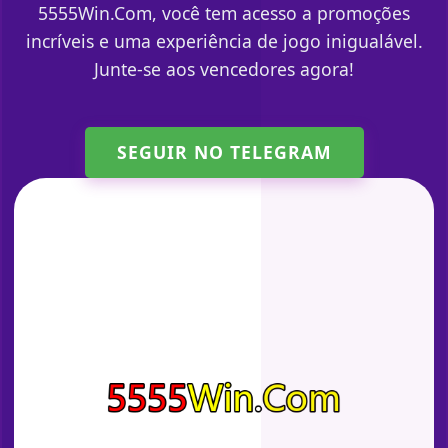
5555Win.Com, você tem acesso a promoções
incríveis e uma experiência de jogo inigualável.
Junte-se aos vencedores agora!
SEGUIR NO TELEGRAM