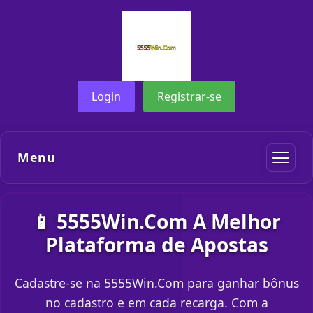
Login
Registrar-se
Menu
📱 5555Win.Com A Melhor
Plataforma de Apostas
Cadastre-se na 5555Win.Com para ganhar bônus
no cadastro e em cada recarga. Com a