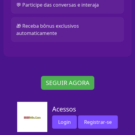
💬 Participe das conversas e interaja
🎁 Receba bônus exclusivos
automaticamente
SEGUIR AGORA
Acessos
Login
Registrar-se