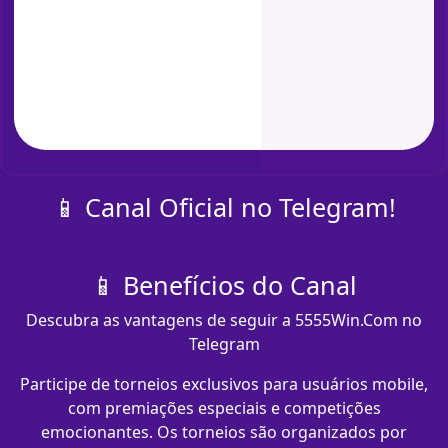
📱 Canal Oficial no Telegram!
📱 Benefícios do Canal
Descubra as vantagens de seguir a 5555Win.Com no
Telegram
Participe de torneios exclusivos para usuários mobile,
com premiações especiais e competições
emocionantes. Os torneios são organizados por