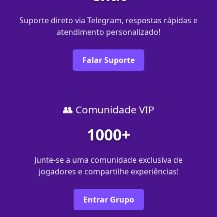
Suporte direto via Telegram, respostas rápidas e
atendimento personalizado!
Falar Suporte
👥 Comunidade VIP
1000+
Junte-se a uma comunidade exclusiva de
jogadores e compartilhe experiências!
Entrar Grupo