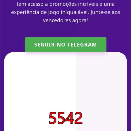
tem acesso a promoções incríveis e uma
experiência de jogo inigualável. Junte-se aos
vencedores agora!
SEGUIR NO TELEGRAM