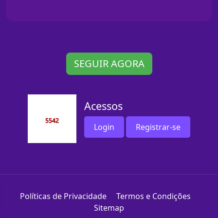
SEGUIR AGORA
Acessos
Login
Registrar-se
Políticas de Privacidade
Termos e Condições
Sitemap