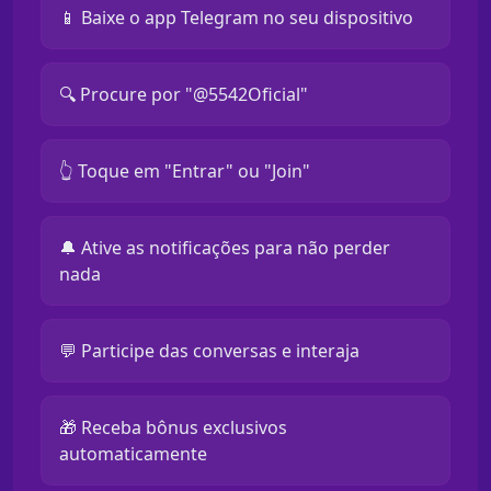
📱 Baixe o app Telegram no seu dispositivo
🔍 Procure por "@5542Oficial"
👆 Toque em "Entrar" ou "Join"
🔔 Ative as notificações para não perder
nada
💬 Participe das conversas e interaja
🎁 Receba bônus exclusivos
automaticamente