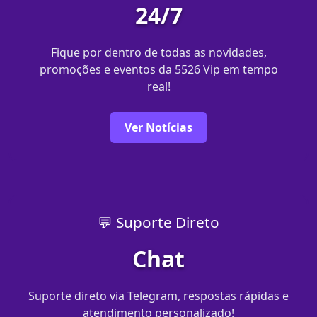
24/7
Fique por dentro de todas as novidades,
promoções e eventos da 5526 Vip em tempo
real!
Ver Notícias
💬 Suporte Direto
Chat
Suporte direto via Telegram, respostas rápidas e
atendimento personalizado!