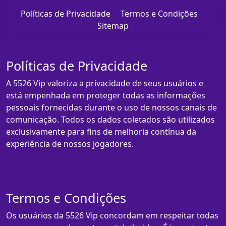
Políticas de Privacidade
Termos e Condições
Sitemap
Políticas de Privacidade
A 5526 Vip valoriza a privacidade de seus usuários e
está empenhada em proteger todas as informações
pessoais fornecidas durante o uso de nossos canais de
comunicação. Todos os dados coletados são utilizados
exclusivamente para fins de melhoria contínua da
experiência de nossos jogadores.
Termos e Condições
Os usuários da 5526 Vip concordam em respeitar todas