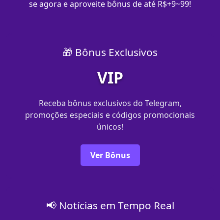
se agora e aproveite bônus de até R$+9~99!
🎁 Bônus Exclusivos
VIP
Receba bônus exclusivos do Telegram,
promoções especiais e códigos promocionais
únicos!
Ver Bônus
📢 Notícias em Tempo Real