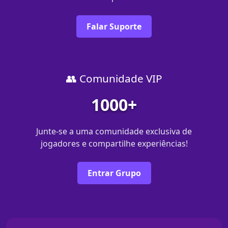
Falar Suporte
👥 Comunidade VIP
1000+
Junte-se a uma comunidade exclusiva de
jogadores e compartilhe experiências!
Entrar Grupo