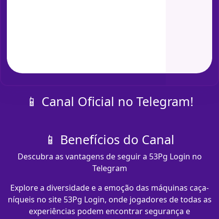
📱 Canal Oficial no Telegram!
📱 Benefícios do Canal
Descubra as vantagens de seguir a 53Pg Login no
Telegram
Explore a diversidade e a emoção das máquinas caça-
níqueis no site 53Pg Login, onde jogadores de todas as
experiências podem encontrar segurança e