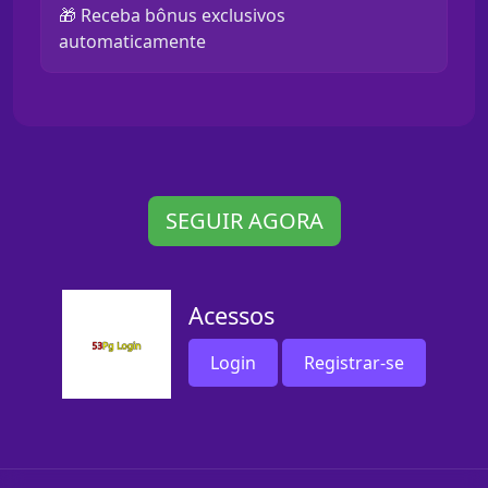
🎁 Receba bônus exclusivos
automaticamente
SEGUIR AGORA
Acessos
Login
Registrar-se