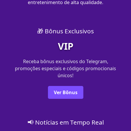
entretenimento de alta qualidade.
🎁 Bônus Exclusivos
VIP
Receba bônus exclusivos do Telegram,
promoções especiais e códigos promocionais
únicos!
Ver Bônus
📢 Notícias em Tempo Real