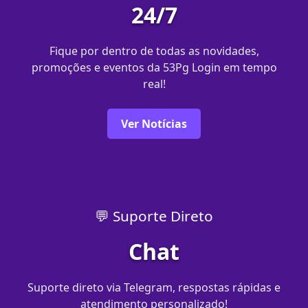
24/7
Fique por dentro de todas as novidades,
promoções e eventos da 53Pg Login em tempo
real!
Ver Notícias
💬 Suporte Direto
Chat
Suporte direto via Telegram, respostas rápidas e
atendimento personalizado!