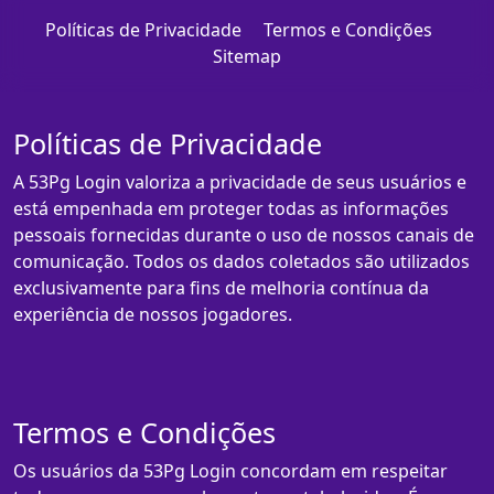
Políticas de Privacidade
Termos e Condições
Sitemap
Políticas de Privacidade
A 53Pg Login valoriza a privacidade de seus usuários e
está empenhada em proteger todas as informações
pessoais fornecidas durante o uso de nossos canais de
comunicação. Todos os dados coletados são utilizados
exclusivamente para fins de melhoria contínua da
experiência de nossos jogadores.
Termos e Condições
Os usuários da 53Pg Login concordam em respeitar