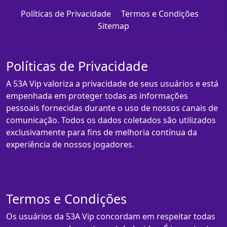
Políticas de Privacidade
Termos e Condições
Sitemap
Políticas de Privacidade
A 53A Vip valoriza a privacidade de seus usuários e está
empenhada em proteger todas as informações
pessoais fornecidas durante o uso de nossos canais de
comunicação. Todos os dados coletados são utilizados
exclusivamente para fins de melhoria contínua da
experiência de nossos jogadores.
Termos e Condições
Os usuários da 53A Vip concordam em respeitar todas