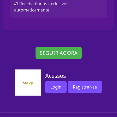
🎁 Receba bônus exclusivos
automaticamente
SEGUIR AGORA
Acessos
Login
Registrar-se