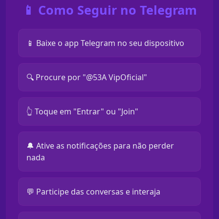
📱 Como Seguir no Telegram
📱 Baixe o app Telegram no seu dispositivo
🔍 Procure por "@53A VipOficial"
👆 Toque em "Entrar" ou "Join"
🔔 Ative as notificações para não perder
nada
💬 Participe das conversas e interaja