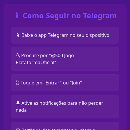
📱 Como Seguir no Telegram
📱 Baixe o app Telegram no seu dispositivo
🔍 Procure por "@500 Jogo
PlataformaOficial"
👆 Toque em "Entrar" ou "Join"
🔔 Ative as notificações para não perder
nada