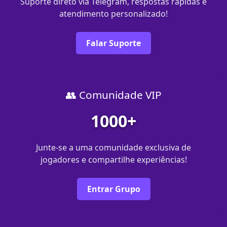
Suporte direto via Telegram, respostas rápidas e
atendimento personalizado!
Falar Suporte
👥 Comunidade VIP
1000+
Junte-se a uma comunidade exclusiva de
jogadores e compartilhe experiências!
Entrar Grupo