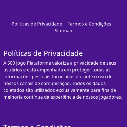
Políticas de Privacidade
Termos e Condições
Sitemap
Políticas de Privacidade
A 500 Jogo Plataforma valoriza a privacidade de seus
usuários e está empenhada em proteger todas as
informações pessoais fornecidas durante o uso de
nossos canais de comunicação. Todos os dados
coletados são utilizados exclusivamente para fins de
melhoria contínua da experiência de nossos jogadores.