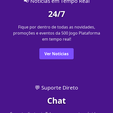
📢 Notícias em Tempo Real
24/7
Fique por dentro de todas as novidades,
promoções e eventos da 500 Jogo Plataforma
em tempo real!
Ver Notícias
💬 Suporte Direto
Chat