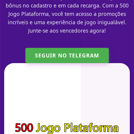
bônus no cadastro e em cada recarga. Com a 500
Jogo Plataforma, você tem acesso a promoções
incríveis e uma experiência de jogo inigualável.
Junte-se aos vencedores agora!
SEGUIR NO TELEGRAM