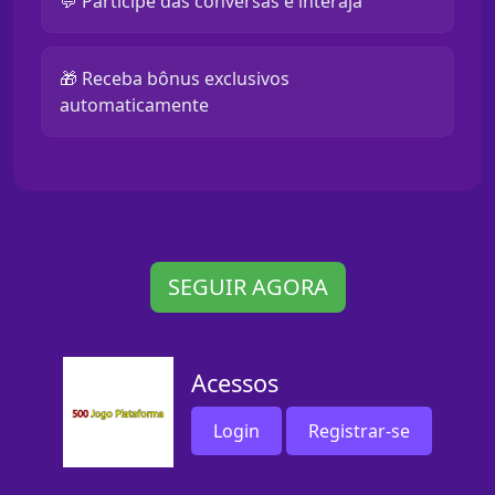
💬 Participe das conversas e interaja
🎁 Receba bônus exclusivos
automaticamente
SEGUIR AGORA
Acessos
Login
Registrar-se