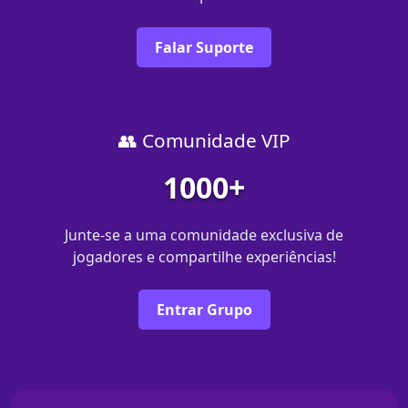
Falar Suporte
👥 Comunidade VIP
1000+
Junte-se a uma comunidade exclusiva de
jogadores e compartilhe experiências!
Entrar Grupo