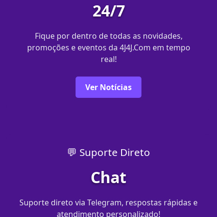
24/7
Fique por dentro de todas as novidades,
promoções e eventos da 4J4J.Com em tempo
real!
Ver Notícias
💬 Suporte Direto
Chat
Suporte direto via Telegram, respostas rápidas e
atendimento personalizado!