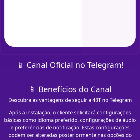
📱 Canal Oficial no Telegram!
📱 Benefícios do Canal
Descubra as vantagens de seguir a 48T no Telegram
Após a instalação, o cliente solicitará configurações
básicas como idioma preferido, configurações de áudio
e preferências de notificação. Estas configurações
podem ser alteradas posteriormente nas opções do