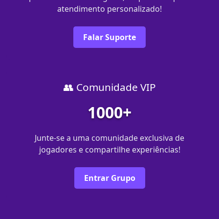
atendimento personalizado!
Falar Suporte
👥 Comunidade VIP
1000+
Junte-se a uma comunidade exclusiva de
jogadores e compartilhe experiências!
Entrar Grupo