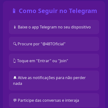
📱 Como Seguir no Telegram
📱 Baixe o app Telegram no seu dispositivo
🔍 Procure por "@48TOficial"
👆 Toque em "Entrar" ou "Join"
🔔 Ative as notificações para não perder
nada
💬 Participe das conversas e interaja