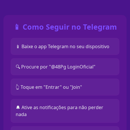
📱 Como Seguir no Telegram
📱 Baixe o app Telegram no seu dispositivo
🔍 Procure por "@48Pg LoginOficial"
👆 Toque em "Entrar" ou "Join"
🔔 Ative as notificações para não perder
nada