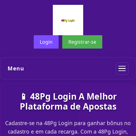
Login
Registrar-se
Menu
📱 48Pg Login A Melhor
Plataforma de Apostas
Cadastre-se na 48Pg Login para ganhar bônus no
cadastro e em cada recarga. Com a 48Pg Login,