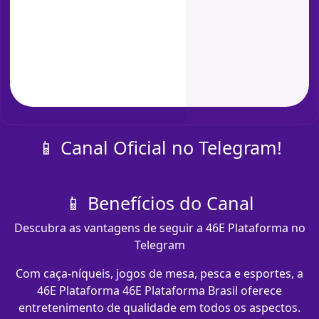
📱 Canal Oficial no Telegram!
📱 Benefícios do Canal
Descubra as vantagens de seguir a 46E Plataforma no
Telegram
Com caça-níqueis, jogos de mesa, pesca e esportes, a
46E Plataforma 46E Plataforma Brasil oferece
entretenimento de qualidade em todos os aspectos.