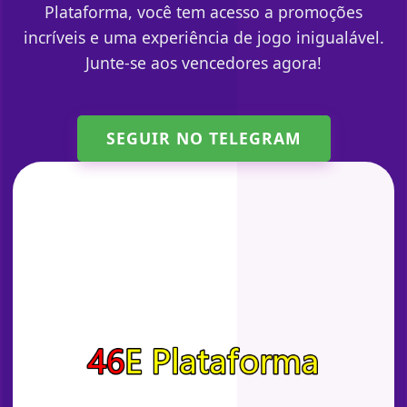
Plataforma, você tem acesso a promoções
incríveis e uma experiência de jogo inigualável.
Junte-se aos vencedores agora!
SEGUIR NO TELEGRAM