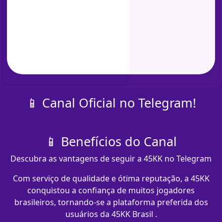
📱 Canal Oficial no Telegram!
📱 Benefícios do Canal
Descubra as vantagens de seguir a 45KK no Telegram
Com serviço de qualidade e ótima reputação, a 45KK
conquistou a confiança de muitos jogadores
brasileiros, tornando-se a plataforma preferida dos
usuários da 45KK Brasil .