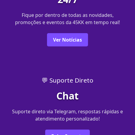
Fique por dentro de todas as novidades,
promoções e eventos da 45KK em tempo real!
Ver Notícias
💬 Suporte Direto
Chat
Suporte direto via Telegram, respostas rápidas e
atendimento personalizado!