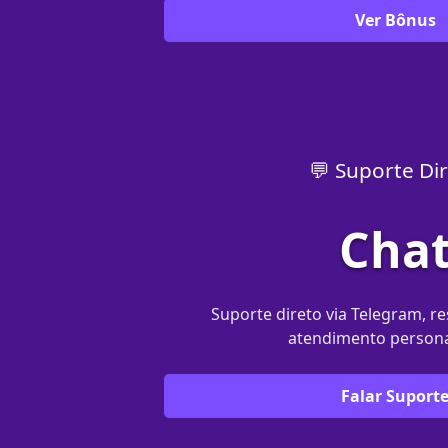
Ver Bônus
💬 Suporte Di
Cha
Suporte direto via Telegram, r
atendimento persona
Falar Suport