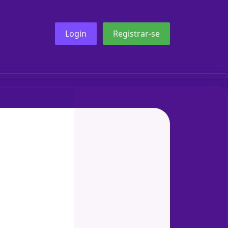
Login
Registrar-se