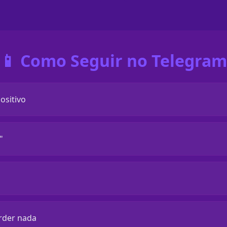
📱 Como Seguir no Telegram
ositivo
"
erder nada