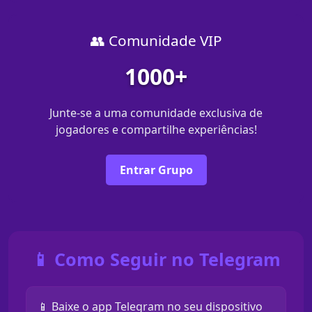
👥 Comunidade VIP
1000+
Junte-se a uma comunidade exclusiva de
jogadores e compartilhe experiências!
Entrar Grupo
📱 Como Seguir no Telegram
📱 Baixe o app Telegram no seu dispositivo