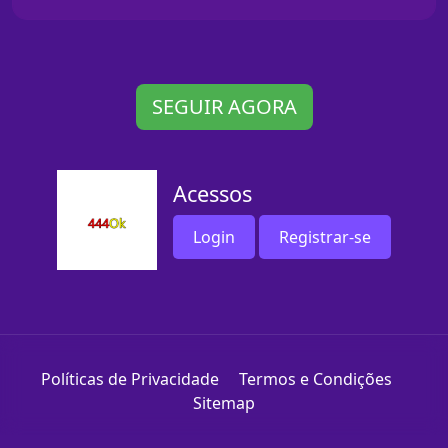
SEGUIR AGORA
Acessos
Login
Registrar-se
Políticas de Privacidade
Termos e Condições
Sitemap