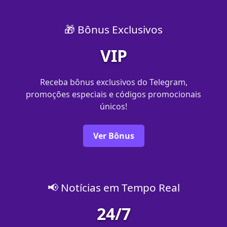
🎁 Bônus Exclusivos
VIP
Receba bônus exclusivos do Telegram,
promoções especiais e códigos promocionais
únicos!
Ver Bônus
📢 Notícias em Tempo Real
24/7