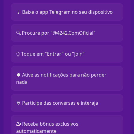
📱 Baixe o app Telegram no seu dispositivo
🔍 Procure por "@4242.ComOficial"
👆 Toque em "Entrar" ou "Join"
🔔 Ative as notificações para não perder
nada
💬 Participe das conversas e interaja
🎁 Receba bônus exclusivos
automaticamente