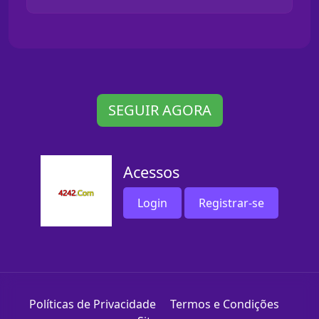
SEGUIR AGORA
Acessos
Login
Registrar-se
Políticas de Privacidade
Termos e Condições