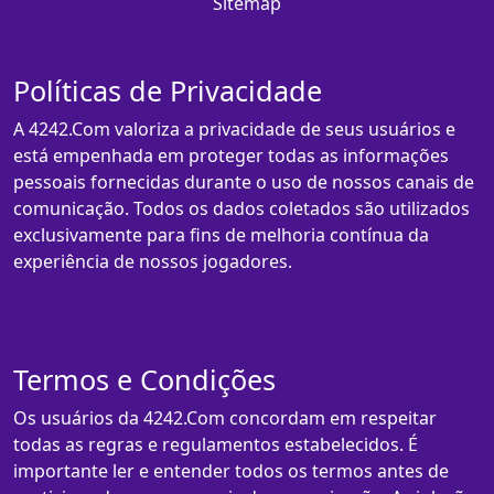
Sitemap
Políticas de Privacidade
A 4242.Com valoriza a privacidade de seus usuários e
está empenhada em proteger todas as informações
pessoais fornecidas durante o uso de nossos canais de
comunicação. Todos os dados coletados são utilizados
exclusivamente para fins de melhoria contínua da
experiência de nossos jogadores.
Termos e Condições
Os usuários da 4242.Com concordam em respeitar
todas as regras e regulamentos estabelecidos. É
importante ler e entender todos os termos antes de