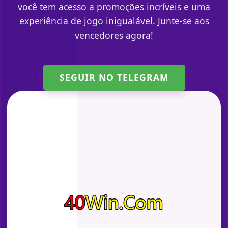
você tem acesso a promoções incríveis e uma
experiência de jogo inigualável. Junte-se aos
vencedores agora!
SEGUIR NO TELEGRAM