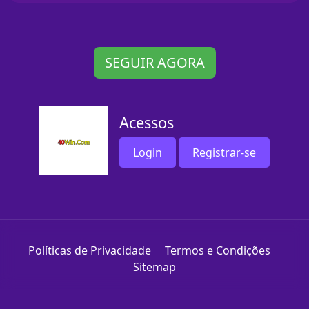
SEGUIR AGORA
Acessos
Login
Registrar-se
Políticas de Privacidade
Termos e Condições
Sitemap