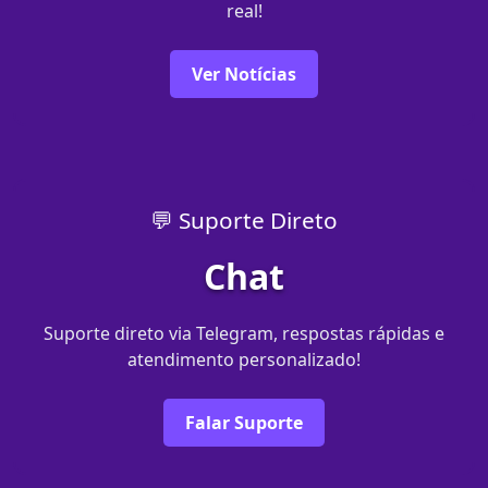
real!
Ver Notícias
💬 Suporte Direto
Chat
Suporte direto via Telegram, respostas rápidas e
atendimento personalizado!
Falar Suporte