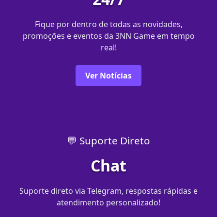
Fique por dentro de todas as novidades,
promoções e eventos da 3NN Game em tempo
real!
Ver Notícias
💬 Suporte Direto
Chat
Suporte direto via Telegram, respostas rápidas e
atendimento personalizado!