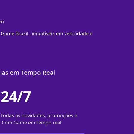
am
ame Brasil , imbatíveis em velocidade e
cias em Tempo Real
24/7
e todas as novidades, promoções e
L Com Game em tempo real!