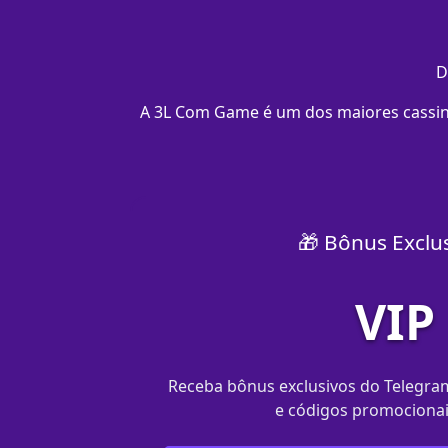
D
A 3L Com Game é um dos maiores cassino
🎁 Bônus Exclu
VIP
Receba bônus exclusivos do Telegra
e códigos promocionai