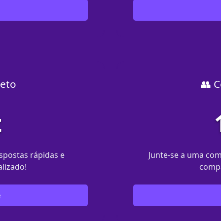
reto
👥 
t
espostas rápidas e
Junte-se a uma com
lizado!
compa
e