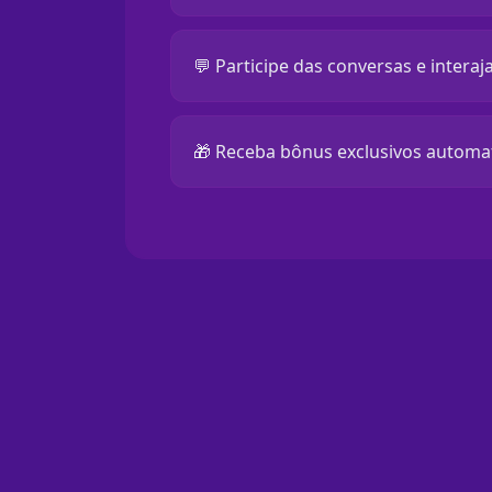
💬 Participe das conversas e interaj
🎁 Receba bônus exclusivos autom