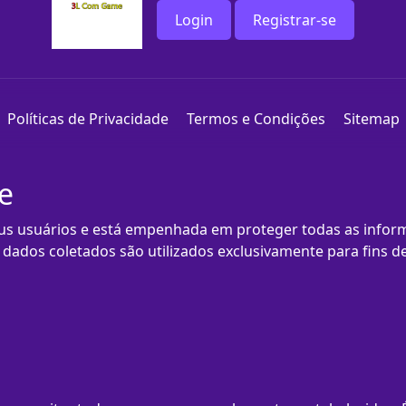
Login
Registrar-se
Políticas de Privacidade
Termos e Condições
Sitemap
de
eus usuários e está empenhada em proteger todas as infor
dados coletados são utilizados exclusivamente para fins d