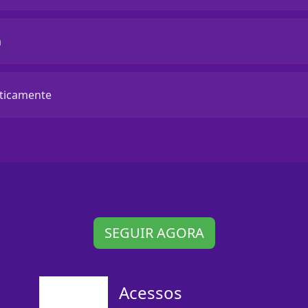
a
aticamente
SEGUIR AGORA
Acessos