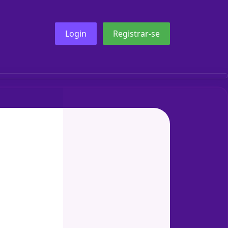
Login
Registrar-se