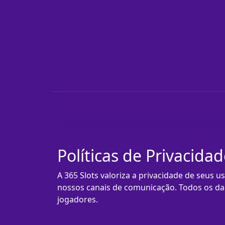
Políticas de Privacida
A 365 Slots valoriza a privacidade de seus
nossos canais de comunicação. Todos os dad
jogadores.