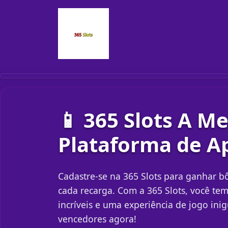
📱 365 Slots A M
Plataforma de A
Cadastre-se na 365 Slots para ganhar b
cada recarga. Com a 365 Slots, você te
incríveis e uma experiência de jogo inig
vencedores agora!