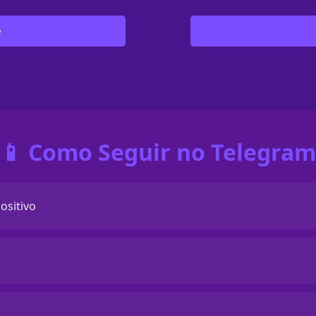
e
📱 Como Seguir no Telegram
ositivo