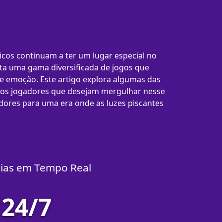
icos continuam a ter um lugar especial no
nta uma gama diversificada de jogos que
 e emoção. Este artigo explora algumas das
ra os jogadores que desejam mergulhar nesse
dores para uma era onde as luzes piscantes
cias em Tempo Real
24/7