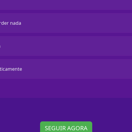
erder nada
a
aticamente
SEGUIR AGORA