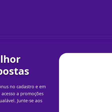
elhor
postas
ônus no cadastro e em
m acesso a promoções
ualável. Junte-se aos