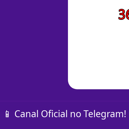
📱 Canal Oficial no Telegram!