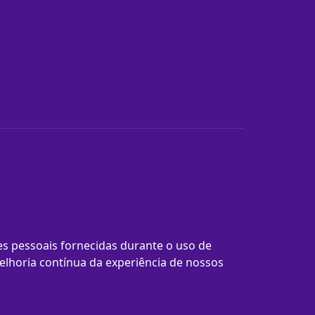
es pessoais fornecidas durante o uso de
elhoria contínua da experiência de nossos