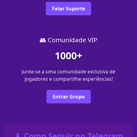
Falar Suporte
👥 Comunidade VIP
1000+
Junte-se a uma comunidade exclusiva de
jogadores e compartilhe experiências!
Entrar Grupo
📱 Como Seguir no Telegram