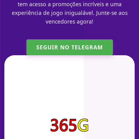
tem acesso a promoções incríveis e uma
experiência de jogo inigualável. Junte-se aos
vencedores agora!
SEGUIR NO TELEGRAM