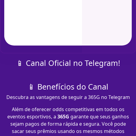
📱 Canal Oficial no Telegram!
📱 Benefícios do Canal
Descubra as vantagens de seguir a 365G no Telegram
Além de oferecer odds competitivas em todos os
eventos esportivos, a
365G
garante que seus ganhos
sejam pagos de forma rápida e segura. Você pode
sacar seus prêmios usando os mesmos métodos