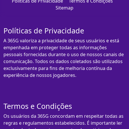
Políticas de Privacidade
Termos e Condições
Sitemap
Políticas de Privacidade
A 365G valoriza a privacidade de seus usuários e está
empenhada em proteger todas as informações
pessoais fornecidas durante o uso de nossos canais de
comunicação. Todos os dados coletados são utilizados
exclusivamente para fins de melhoria contínua da
experiência de nossos jogadores.
Termos e Condições
Os usuários da 365G concordam em respeitar todas as
regras e regulamentos estabelecidos. É importante ler