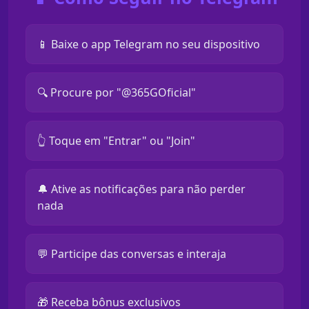
📱 Baixe o app Telegram no seu dispositivo
🔍 Procure por "@365GOficial"
👆 Toque em "Entrar" ou "Join"
🔔 Ative as notificações para não perder
nada
💬 Participe das conversas e interaja
🎁 Receba bônus exclusivos