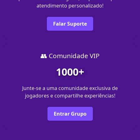
atendimento personalizado!
Falar Suporte
👥 Comunidade VIP
1000+
Junte-se a uma comunidade exclusiva de
jogadores e compartilhe experiências!
Entrar Grupo