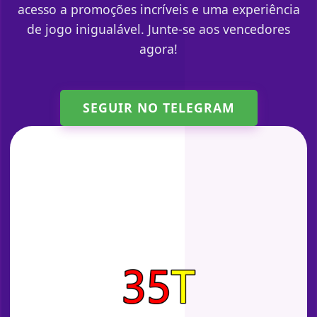
acesso a promoções incríveis e uma experiência
de jogo inigualável. Junte-se aos vencedores
agora!
SEGUIR NO TELEGRAM