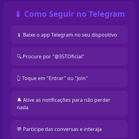
📱 Como Seguir no Telegram
📱 Baixe o app Telegram no seu dispositivo
🔍 Procure por "@35TOficial"
👆 Toque em "Entrar" ou "Join"
🔔 Ative as notificações para não perder
nada
💬 Participe das conversas e interaja