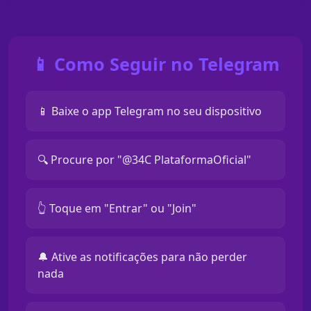
📱 Como Seguir no Telegram
📱 Baixe o app Telegram no seu dispositivo
🔍 Procure por "@34C PlataformaOficial"
👆 Toque em "Entrar" ou "Join"
🔔 Ative as notificações para não perder
nada