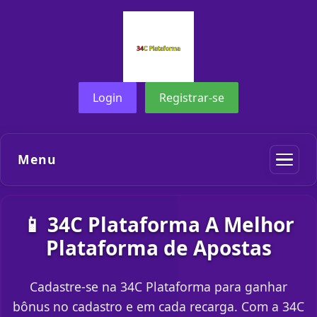
Login
Registrar-se
Menu
📱 34C Plataforma A Melhor
Plataforma de Apostas
Cadastre-se na 34C Plataforma para ganhar
bônus no cadastro e em cada recarga. Com a 34C