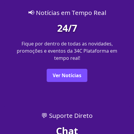
📢 Notícias em Tempo Real
24/7
Fique por dentro de todas as novidades,
promoções e eventos da 34C Plataforma em
tempo real!
Ver Notícias
💬 Suporte Direto
Chat