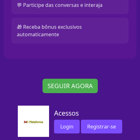
💬 Participe das conversas e interaja
🎁 Receba bônus exclusivos
automaticamente
SEGUIR AGORA
Acessos
Login
Registrar-se