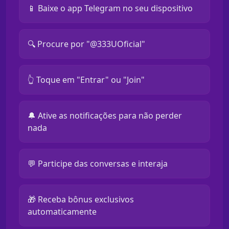
📱 Baixe o app Telegram no seu dispositivo
🔍 Procure por "@333UOficial"
👆 Toque em "Entrar" ou "Join"
🔔 Ative as notificações para não perder
nada
💬 Participe das conversas e interaja
🎁 Receba bônus exclusivos
automaticamente