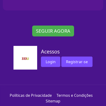
SEGUIR AGORA
Acessos
Login
Registrar-se
Políticas de Privacidade
Termos e Condições
Sitemap