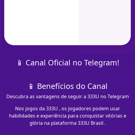
📱 Canal Oficial no Telegram!
📱 Benefícios do Canal
Descubra as vantagens de seguir a 333U no Telegram
Nos jogos da 333U , os jogadores podem usar
habilidades e experiência para conquistar vitórias e
glória na plataforma 333U Brasil .