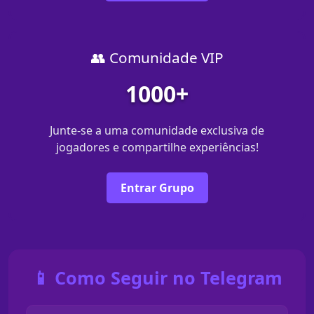
👥 Comunidade VIP
1000+
Junte-se a uma comunidade exclusiva de
jogadores e compartilhe experiências!
Entrar Grupo
📱 Como Seguir no Telegram