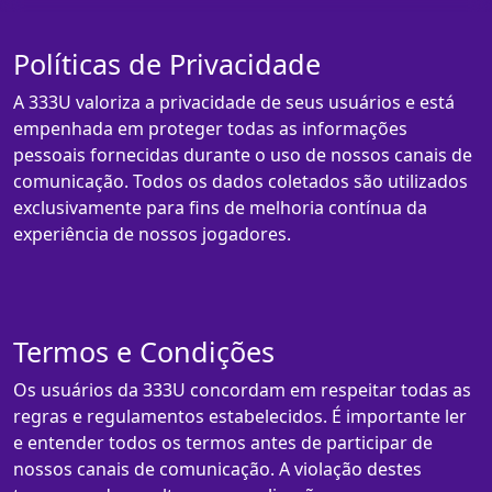
Políticas de Privacidade
A 333U valoriza a privacidade de seus usuários e está
empenhada em proteger todas as informações
pessoais fornecidas durante o uso de nossos canais de
comunicação. Todos os dados coletados são utilizados
exclusivamente para fins de melhoria contínua da
experiência de nossos jogadores.
Termos e Condições
Os usuários da 333U concordam em respeitar todas as
regras e regulamentos estabelecidos. É importante ler
e entender todos os termos antes de participar de
nossos canais de comunicação. A violação destes