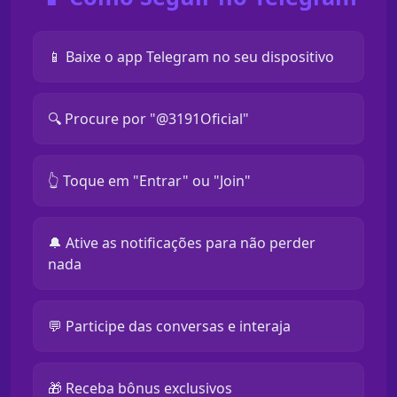
📱 Baixe o app Telegram no seu dispositivo
🔍 Procure por "@3191Oficial"
👆 Toque em "Entrar" ou "Join"
🔔 Ative as notificações para não perder
nada
💬 Participe das conversas e interaja
🎁 Receba bônus exclusivos