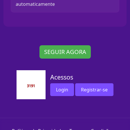
automaticamente
SEGUIR AGORA
Acessos
Login
Registrar-se