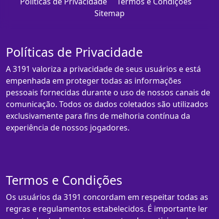
Políticas de Privacidade
Termos e Condições
Sitemap
Políticas de Privacidade
A 3191 valoriza a privacidade de seus usuários e está
empenhada em proteger todas as informações
pessoais fornecidas durante o uso de nossos canais de
comunicação. Todos os dados coletados são utilizados
exclusivamente para fins de melhoria contínua da
experiência de nossos jogadores.
Termos e Condições
Os usuários da 3191 concordam em respeitar todas as
regras e regulamentos estabelecidos. É importante ler