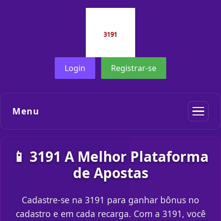
Login
Registrar-se
Menu
📱 3191 A Melhor Plataforma
de Apostas
Cadastre-se na 3191 para ganhar bônus no
cadastro e em cada recarga. Com a 3191, você